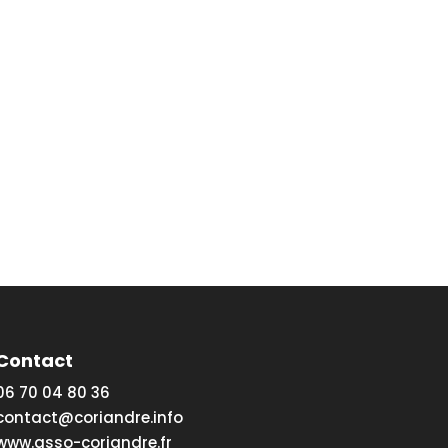
Contact
06 70 04 80 36
contact@coriandre.info
www.asso-coriandre.fr