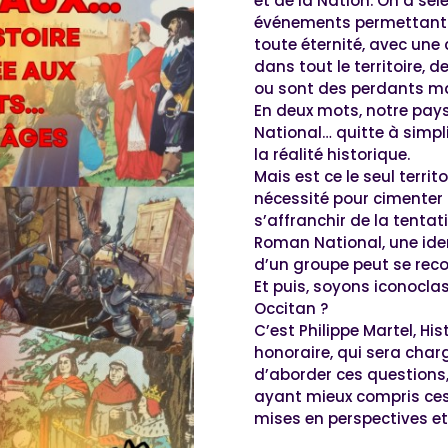
et de la Nation. On a s
événements permettant d
toute éternité, avec une
dans tout le territoire,
ou sont des perdants m
En deux mots, notre pay
National… quitte à simpli
la réalité historique.
Mais est ce le seul territ
nécessité pour cimenter
s’affranchir de la tentat
Roman National, une ide
d’un groupe peut se rec
Et puis, soyons iconocla
Occitan ?
C’est Philippe Martel, Hi
honoraire, qui sera char
d’aborder ces questions, 
ayant mieux compris ce
mises en perspectives 