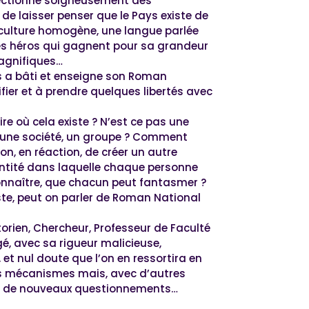
électionné soigneusement des
e laisser penser que le Pays existe de
 culture homogène, une langue parlée
 des héros qui gagnent pour sa grandeur
agnifiques…
s a bâti et enseigne son Roman
fier et à prendre quelques libertés avec
oire où cela existe ? N’est ce pas une
 une société, un groupe ? Comment
ion, en réaction, de créer un autre
ntité dans laquelle chaque personne
onnaître, que chacun peut fantasmer ?
ste, peut on parler de Roman National
storien, Chercheur, Professeur de Faculté
gé, avec sa rigueur malicieuse,
et nul doute que l’on en ressortira en
s mécanismes mais, avec d’autres
et de nouveaux questionnements…