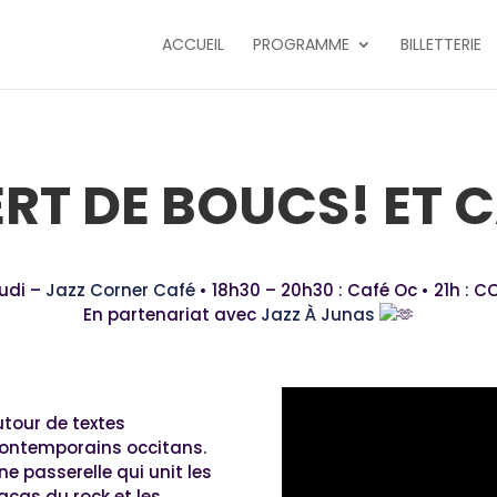
ACCUEIL
PROGRAMME
BILLETTERIE
T DE BOUCS! ET 
udi –
Jazz Corner Café
• 18h30 – 20h30 : Café Oc • 21h : 
En partenariat avec
Jazz À Junas
utour de textes
contemporains occitans.
e passerelle qui unit les
acas du rock et les