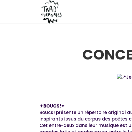
CONCER
Je
✦BOUCS!✦
Boucs! présente un répertoire original a
inspirants issus du corpus des poètes 
Cet entre-deux dans leur musique est un
mondes latin et anglo-saxon, entre le fr