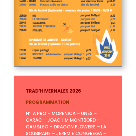
TRAD’HIVERNALES 2026
PROGRAMMATION
N’I A PRO – MORENICA – UNÈS –
CARAC – JOACHIM MONTBORD –
CAM&LEO – DRAGON FLOWERS – LA
SOUBIRANE – JEREMIE CONGREGA –