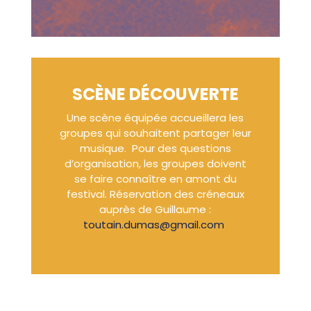
SCÈNE DÉCOUVERTE
Une scène équipée accueillera les
groupes qui souhaitent partager leur
musique.
Pour des questions
d’organisation, les groupes doivent
se faire connaître en amont du
festival. Réservation des créneaux
auprès de Guillaume :
toutain.dumas@gmail.com